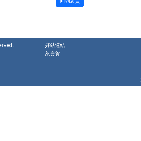
served.
好站連結
萊賣貨